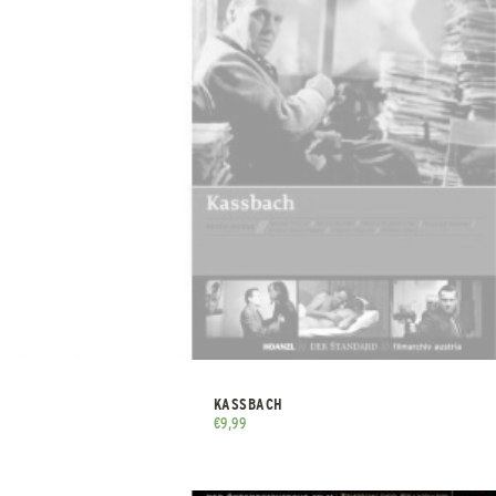
KASSBACH
€
9,99