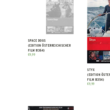
SPACE DOGS
(EDITION ÖSTERREICHISCHER
FILM #364)
€
9,99
STYX
(EDITION ÖSTE
FILM #354)
€
9,99