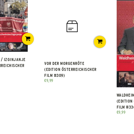
/ IZGINJANJE
VOR DER MORGENRÖTE
RREICHISCHER
(EDITION ÖSTERREICHISCHER
FILM #309)
€
9,99
WALDHEI
(EDITION
FILM #33
€
9,99