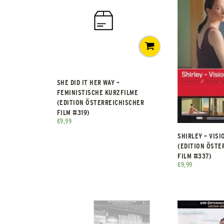
SHE DID IT HER WAY –
FEMINISTISCHE KURZFILME
(EDITION ÖSTERREICHISCHER
FILM #319)
€
9,99
SHIRLEY – VISI
(EDITION ÖSTE
FILM #337)
€
9,99