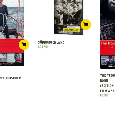
SÜDBURGENLAND
€
24,90
THE TROU
RREICHISCHER
BORN
(EDITION
FILM #35
€
9,99