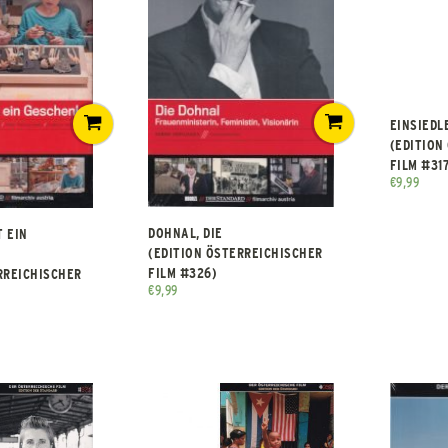
EINSIEDLE
(EDITION
FILM #31
€
9,99
DOHNAL, DIE
T EIN
(EDITION ÖSTERREICHISCHER
FILM #326)
RREICHISCHER
€
9,99