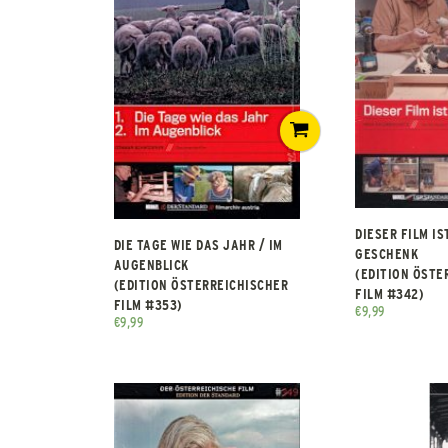
DIESER FILM IS
DIE TAGE WIE DAS JAHR / IM
GESCHENK
AUGENBLICK
(EDITION ÖSTE
(EDITION ÖSTERREICHISCHER
FILM #342)
FILM #353)
€
9,99
€
9,99