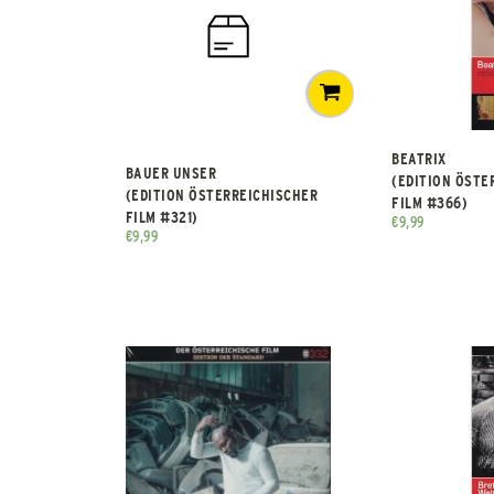
BEATRIX
BAUER UNSER
(EDITION ÖSTE
(EDITION ÖSTERREICHISCHER
FILM #366)
FILM #321)
€
9,99
€
9,99