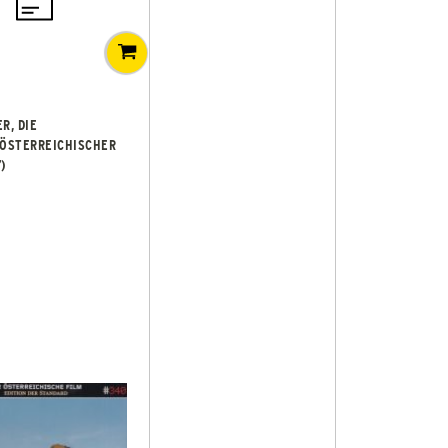
R, DIE
 ÖSTERREICHISCHER
7)