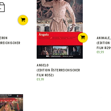
BERON
ANIMALE, 
RREICHISCHER
(EDITION
FILM #29
€
9,99
ANGELO
(EDITION ÖSTERREICHISCHER
FILM #352)
€
9,99