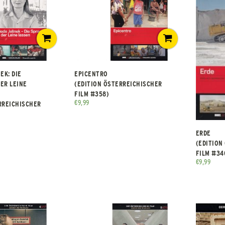
EK: DIE
EPICENTRO
ER LEINE
(EDITION ÖSTERREICHISCHER
FILM #358)
€
9,99
RREICHISCHER
ERDE
(EDITION
FILM #34
€
9,99