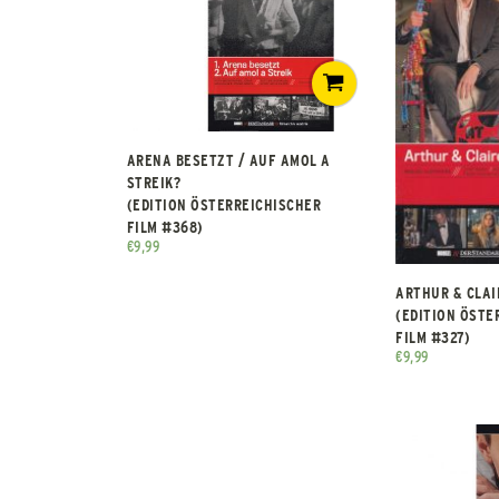
ARENA BESETZT / AUF AMOL A
STREIK?
(EDITION ÖSTERREICHISCHER
FILM #368)
€
9,99
ARTHUR & CLAI
(EDITION ÖSTE
FILM #327)
€
9,99