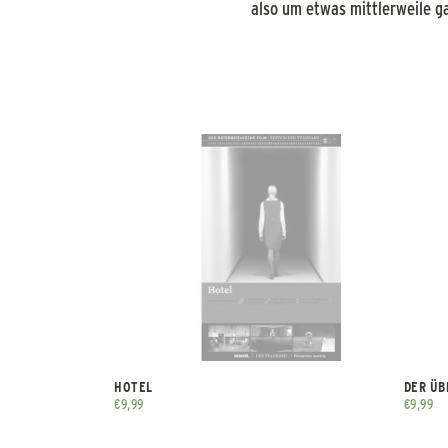
also um etwas mittlerweile g
HOTEL
DER ÜB
€
9,99
€
9,99