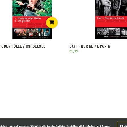
 ODER HÖLLE / ICH GELOBE
EXIT – NUR KEINE PANIK
€
9,99
EIN
okies, um auf unserer Website die bestmögliche Funktionalität bieten zu können.