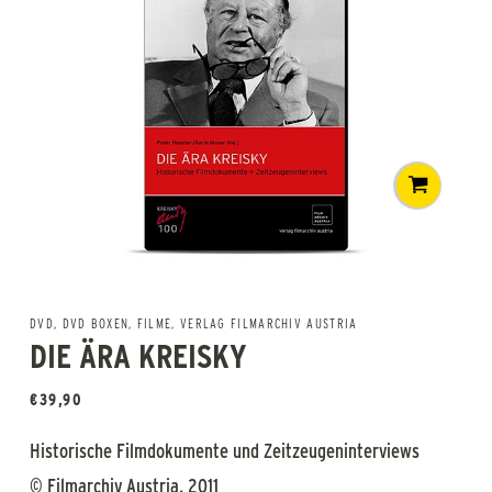
DVD
,
DVD BOXEN
,
FILME
,
VERLAG FILMARCHIV AUSTRIA
DIE ÄRA KREISKY
€
39,90
Historische Filmdokumente und Zeitzeugeninterviews
© Filmarchiv Austria, 2011