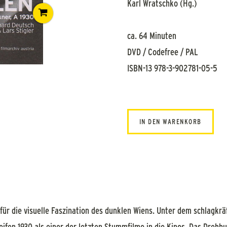
Karl Wratschko (Hg.)
ca. 64 Minuten
DVD / Codefree / PAL
ISBN-13 978-3-902781-05-5
IN DEN WARENKORB
für die visuelle Faszination des dunklen Wiens. Unter dem schlagkrä
en 1930 als einer der letzten Stummfilme in die Kinos. Das Drehbuc