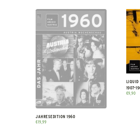
LIQUID
1907-1
€
9,90
JAHRESEDITION 1960
€
19,99