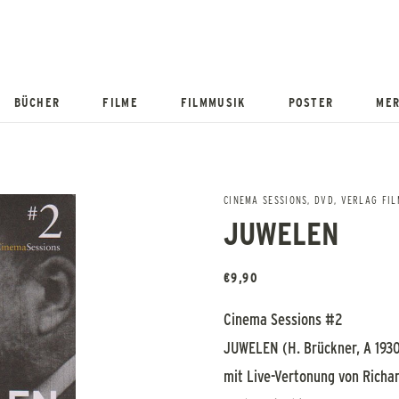
BÜCHER
FILME
FILMMUSIK
POSTER
MER
CINEMA SESSIONS
,
DVD
,
VERLAG FIL
JUWELEN
€
9,90
Cinema Sessions #2
JUWELEN (H. Brückner, A 193
mit Live-Vertonung von Richar