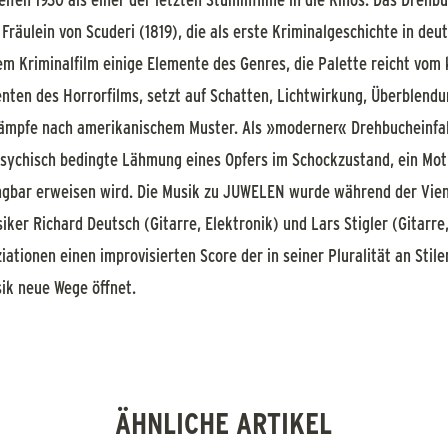
räulein von Scuderi (1819), die als erste Kriminalgeschichte in deut
em Kriminalfilm einige Elemente des Genres, die Palette reicht vom
enten des Horrorfilms, setzt auf Schatten, Lichtwirkung, Überblend
ämpfe nach amerikanischem Muster. Als »moderner« Drehbucheinfall
sychisch bedingte Lähmung eines Opfers im Schockzustand, ein Motiv
ngbar erweisen wird. Die Musik zu JUWELEN wurde während der Vienn
er Richard Deutsch (Gitarre, Elektronik) und Lars Stigler (Gitarre
iationen einen improvisierten Score der in seiner Pluralität an Stil
k neue Wege öffnet.
ÄHNLICHE ARTIKEL