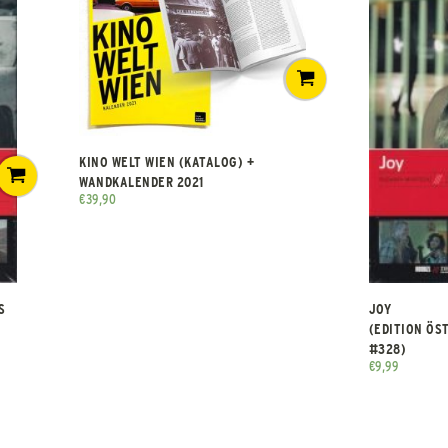
KINO WELT WIEN (KATALOG) +
WANDKALENDER 2021
€
39,90
S
JOY
(EDITION ÖS
#328)
€
9,99