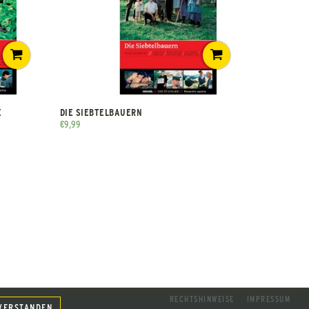
E
DIE SIEBTELBAUERN
€
9,99
RECHTSHINWEISE
IMPRESSUM
VERSTANDEN