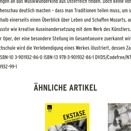
ngen an das Musikwunderkind aus Österreich finden. Doch keine von
henschau deutlich machen – dass man Traditionen teilen muss, um si
alb einerseits einen Überblick über Leben und Schaffen Mozarts, an
sste wie kreative Auseinandersetzung mit dem Werk des Künstlers.
r Oper, der eine besondere Stellung im Gesamtoeuvre zuerkannt wird
schule wird die Verlebendigung eines Werkes illustriert, dessen Za
SBN-10 3-901932-86-0 ISBN-13 978-3-901932-86-1 DVD5/Codefree/NTS
1932-99-1
ÄHNLICHE ARTIKEL