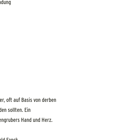
indung
r, oft auf Basis von derben
en sollten. Ein
zengrubers Hand und Herz.
old Fanck.