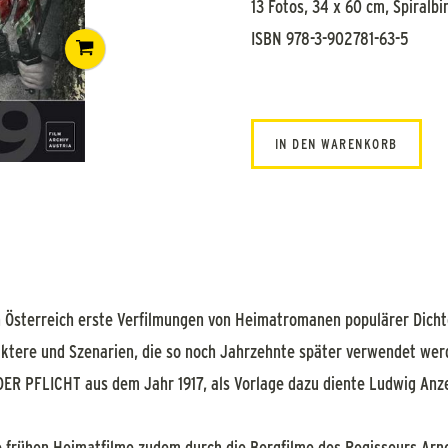
13 Fotos, 34 x 60 cm, Spiralb
ISBN 978-3-902781-63-5
IN DEN WARENKORB
n Österreich erste Verfilmungen von Heimatromanen populärer Dichte
ktere und Szenarien, die so noch Jahrzehnte später verwendet werd
 DER PFLICHT aus dem Jahr 1917, als Vorlage dazu diente Ludwig An
ie frühen Heimatfilme zudem durch die Bergfilme des Regisseurs Arn