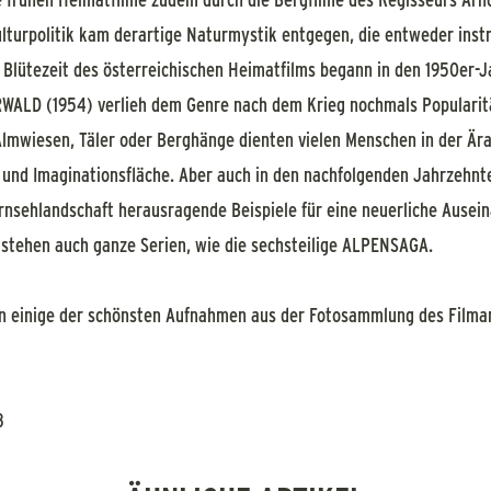
ulturpolitik kam derartige Naturmystik entgegen, die entweder inst
Blütezeit des österreichischen Heimatfilms begann in den 1950er-Ja
ALD (1954) verlieh dem Genre nach dem Krieg nochmals Popularit
 Almwiesen, Täler oder Berghänge dienten vielen Menschen in der Är
 und Imaginationsfläche. Aber auch in den nachfolgenden Jahrzehnte
ernsehlandschaft herausragende Beispiele für eine neuerliche Ause
stehen auch ganze Serien, wie die sechsteilige ALPENSAGA.
n einige der schönsten Aufnahmen aus der Fotosammlung des Filmar
8