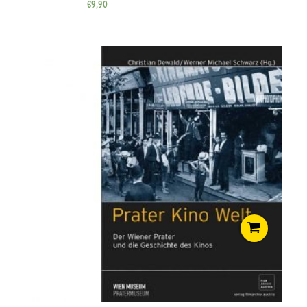
€
9,90