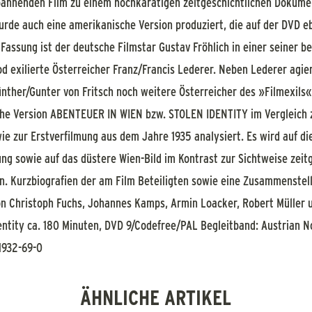
annenden Film zu einem hochkarätigen zeitgeschichtlichen Dokumen
de auch eine amerikanische Version produziert, die auf der DVD eben
Fassung ist der deutsche Filmstar Gustav Fröhlich in einer seiner be
d exilierte Österreicher Franz/Francis Lederer. Neben Lederer agie
nther/Gunter von Fritsch noch weitere Österreicher des »Filmexils«
che Version ABENTEUER IN WIEN bzw. STOLEN IDENTITY im Vergleich
e zur Erstverfilmung aus dem Jahre 1935 analysiert. Es wird auf di
g sowie auf das düstere Wien-Bild im Kontrast zur Sichtweise zeit
. Kurzbiografien der am Film Beteiligten sowie eine Zusammenstel
on Christoph Fuchs, Johannes Kamps, Armin Loacker, Robert Müller 
entity ca. 180 Minuten, DVD 9/Codefree/PAL Begleitband: Austrian No
1932-69-0
ÄHNLICHE ARTIKEL